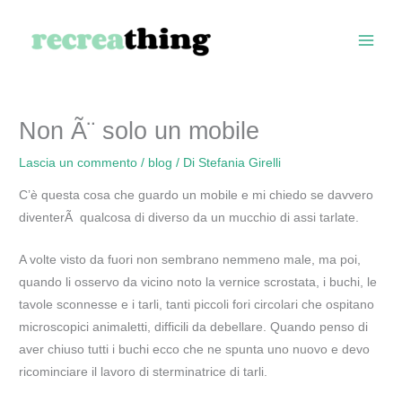
Vai
al
contenuto
Non Ã¨ solo un mobile
Lascia un commento
/
blog
/ Di
Stefania Girelli
C’è questa cosa che guardo un mobile e mi chiedo se davvero
diventerÃ qualcosa di diverso da un mucchio di assi tarlate.
A volte visto da fuori non sembrano nemmeno male, ma poi,
quando li osservo da vicino noto la vernice scrostata, i buchi, le
tavole sconnesse e i tarli, tanti piccoli fori circolari che ospitano
microscopici animaletti, difficili da debellare. Quando penso di
aver chiuso tutti i buchi ecco che ne spunta uno nuovo e devo
ricominciare il lavoro di sterminatrice di tarli.