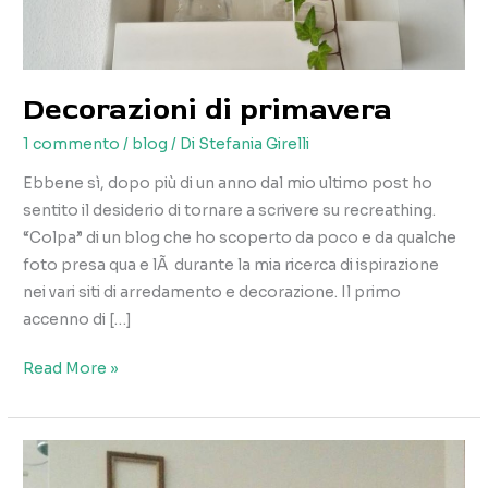
Decorazioni di primavera
1 commento
/
blog
/ Di
Stefania Girelli
Ebbene sì, dopo più di un anno dal mio ultimo post ho
sentito il desiderio di tornare a scrivere su recreathing.
“Colpa” di un blog che ho scoperto da poco e da qualche
foto presa qua e lÃ durante la mia ricerca di ispirazione
nei vari siti di arredamento e decorazione. Il primo
accenno di […]
Decorazioni
Read More »
di
primavera