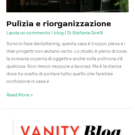
Pulizia e riorganizzazione
Lascia un commento
/
blog
/ Di
Stefania Girelli
Sono in fase decluttering, questa casa è troppo piena e i
miei progetti non aiutano certo. Lo studio è pieno di cose,
la scrivania coperta di oggetti e anche sulla poltrona c’è
qualcosa. Non riesco neppure a lavoraci. Ma è la stanza
dove ho scelto di portare tutto quello che farebbe
confusione in casa e
Pulizia
Read More »
e
riorganizzazione