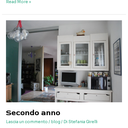
Parlo
Read More »
dei
miei
progetti
Secondo anno
Lascia un commento
/
blog
/ Di
Stefania Girelli