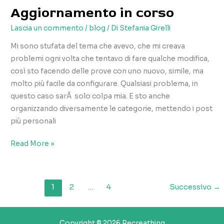
Aggiornamento in corso
Lascia un commento
/
blog
/ Di
Stefania Girelli
Mi sono stufata del tema che avevo, che mi creava
problemi ogni volta che tentavo di fare qualche modifica,
così sto facendo delle prove con uno nuovo, simile, ma
molto più facile da configurare. Qualsiasi problema, in
questo caso sarÃ solo colpa mia. E sto anche
organizzando diversamente le categorie, mettendo i post
più personali
Aggiornamento
Read More »
in
corso
1
2
…
4
Successivo
→
Copyright © 2026 Recreathing