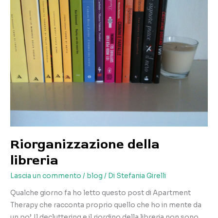
a
FÃ
la
cosa
giusta
Riorganizzazione della
libreria
Lascia un commento
/
blog
/ Di
Stefania Girelli
Qualche giorno fa ho letto questo post di Apartment
Therapy che racconta proprio quello che ho in mente da
un po’. Il decluttering e il riordino della libreria non sono