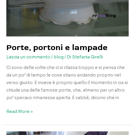
Porte, portoni e lampade
Lascia un commento
/
blog
/ Di
Stefania Girelli
Ci sono delle volte che ci si rilassa troppo e si pensa che
da un po’ di tempo le cose stiano andando proprio nel
verso giusto. E invece è proprio quello il momento in cui si
chiude una delle famose porte, che, almeno per un altro
po’ speravo rimanesse aperta. E vabbè, dicono che in
Porte,
Read More »
portoni
e
lampade