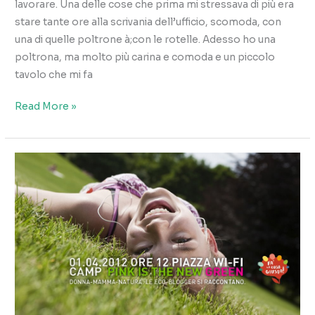
lavorare. Una delle cose che prima mi stressava di più era
stare tante ore alla scrivania dell’ufficio, scomoda, con
una di quelle poltrone à;con le rotelle. Adesso ho una
poltrona, ma molto più carina e comoda e un piccolo
tavolo che mi fa
Lavorare
Read More »
da
casa
senza
scrivania