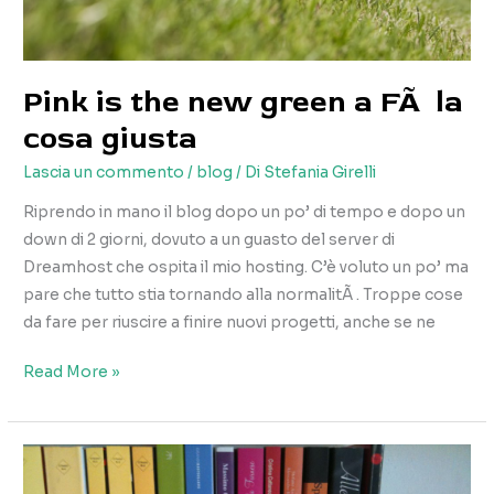
Pink is the new green a FÃ la
cosa giusta
Lascia un commento
/
blog
/ Di
Stefania Girelli
Riprendo in mano il blog dopo un po’ di tempo e dopo un
down di 2 giorni, dovuto a un guasto del server di
Dreamhost che ospita il mio hosting. C’è voluto un po’ ma
pare che tutto stia tornando alla normalitÃ . Troppe cose
da fare per riuscire a finire nuovi progetti, anche se ne
Pink
Read More »
is
the
new
green