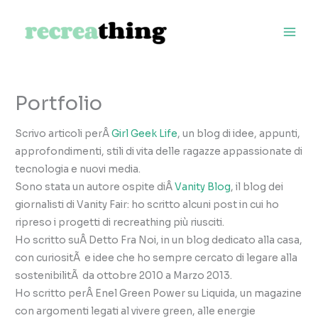
Vai
al
contenuto
Portfolio
Scrivo articoli perÂ
Girl Geek Life
, un blog di idee, appunti,
approfondimenti, stili di vita delle ragazze appassionate di
tecnologia e nuovi media.
Sono stata un autore ospite diÂ
Vanity Blog
, il blog dei
giornalisti di Vanity Fair: ho scritto alcuni post in cui ho
ripreso i progetti di recreathing più riusciti.
Ho scritto suÂ Detto Fra Noi, in un blog dedicato alla casa,
con curiositÃ e idee che ho sempre cercato di legare alla
sostenibilitÃ da ottobre 2010 a Marzo 2013.
Ho scritto perÂ Enel Green Power su Liquida, un magazine
con argomenti legati al vivere green, alle energie