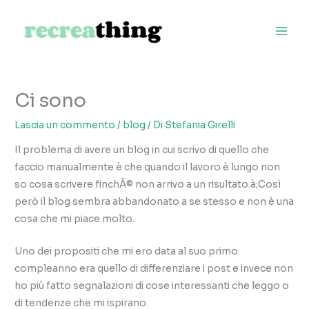
Vai
al
contenuto
Ci sono
Lascia un commento
/
blog
/ Di
Stefania Girelli
Il problema di avere un blog in cui scrivo di quello che
faccio manualmente è che quando il lavoro è lungo non
so cosa scrivere finchÃ© non arrivo a un risultato.à;Così
però il blog sembra abbandonato a se stesso e non è una
cosa che mi piace molto.
Uno dei propositi che mi ero data al suo primo
compleanno era quello di differenziare i post e invece non
ho più fatto segnalazioni di cose interessanti che leggo o
di tendenze che mi ispirano.