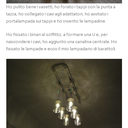
Ho pulito bene i vasetti, ho forato i tappi con la punta a
tazza, ho collegato i cavi agli adattatori, ho avvitato i
portalampada sui tappi e ho inserito le lampadine.
Ho fissato i binari al soffitto, a formare una U e, per
nascondere i cavi, ho aggiunto una canalina centrale. Ho
fissato le lampade e ecco il mio lampadario di barattoli.