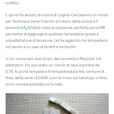
soffitto.
E qui mi ha aiutato la cucina di Luigina. Cercavamo un modo
per illuminare bene il tavolo e il resto della cucina e il
binarioà;
SÃ„NDA
à;è stata la soluzione perfetta perchÃ©
permette di aggiungere qualsiasi lampadario grazie a
unà;adattatore di tensione. Lei ha aggiunto tre lampadario
sul tavolo e un paio di faretti e ha risolto.
Io ho comprato due binari, dei connettori flessibili, e 6
adattatori. Ho poi usato un rotolo di cavo bipolare da
0,75, 6 porta lampada e 6 lampadineà;à;a led, sempre di
Ikea, della serie LEDARE (non le trovo sul catalogo online,
sono comeà;questaà;ma tonde).