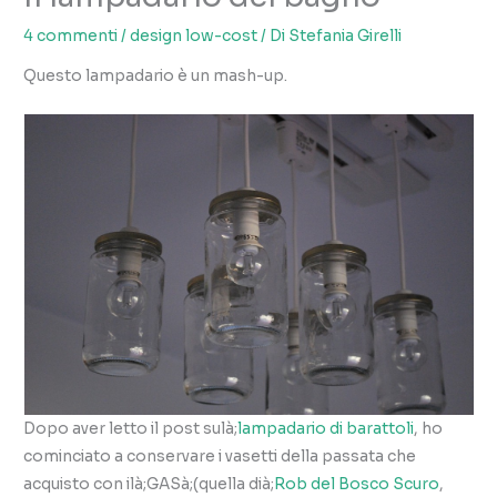
4 commenti
/
design low-cost
/ Di
Stefania Girelli
Questo lampadario è un mash-up.
Dopo aver letto il post sulà;
lampadario di barattoli
, ho
cominciato a conservare i vasetti della passata che
acquisto con ilà;GASà;(quella dià;
Rob del Bosco Scuro
,