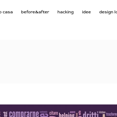
o casa
before&after
hacking
idee
design 