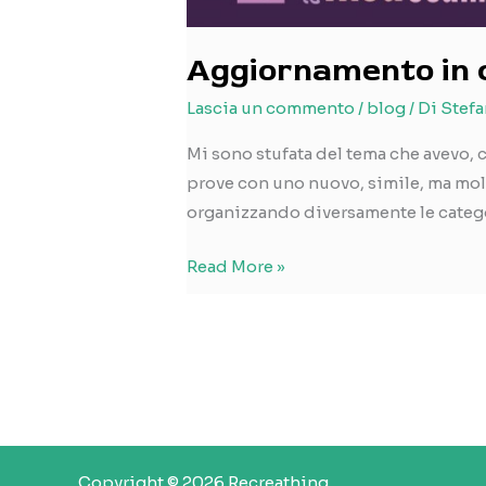
Aggiornamento in 
Lascia un commento
/
blog
/ Di
Stefa
Mi sono stufata del tema che avevo, 
prove con uno nuovo, simile, ma molt
organizzando diversamente le catego
Aggiornamento
Read More »
in
corso
Copyright © 2026 Recreathing