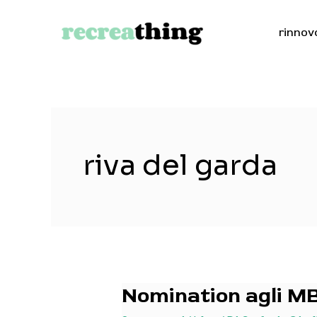
Vai
al
rinnov
contenuto
riva del garda
Nomination agli M