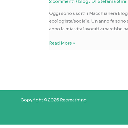
2 commenti
/
blog
/ Di
Stefania Girel
Oggi sono usciti i Macchianera Blog 
ecologista/sociale. Un anno fa sono 
anno la mia vita lavorativa sarebbe c
Nomination
Read More »
agli
MBA
Copyright © 2026 Recreathing