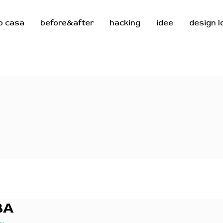
o casa
before&after
hacking
idee
design 
BA