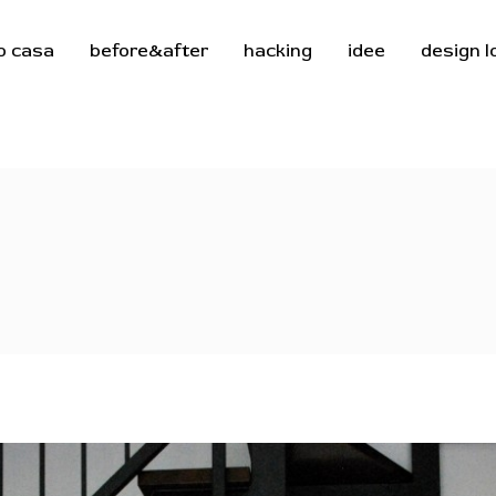
o casa
before&after
hacking
idee
design 