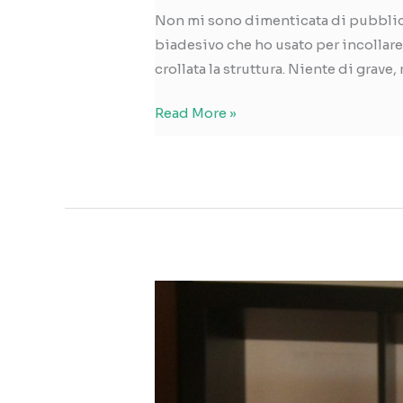
Non mi sono dimenticata di pubblicar
biadesivo che ho usato per incollare 
crollata la struttura. Niente di grave
Libreria
Read More »
a
zig-
zag