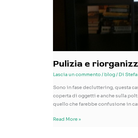
Pulizia e riorganiz
Lascia un commento
/
blog
/ Di
Stefa
Sono in fase decluttering, questa cas
coperta di oggetti e anche sulla polt
quello che farebbe confusione in ca
Pulizia
Read More »
e
riorganizzazione