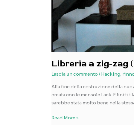
Libreria a zig-zag 
Lascia un commento
/
Hacking
,
rinn
Alla fine della costruzione della nuo
creata con le mensole Lack. E finiti 
sarebbe stata molto bene nella stess
Libreria
Read More »
a
zig-