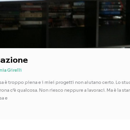
zazione
nia Girelli
a è troppo piena e i miei progetti non aiutano certo. Lo stud
rona c’è qualcosa. Non riesco neppure a lavoraci. Ma è la sta
sa e