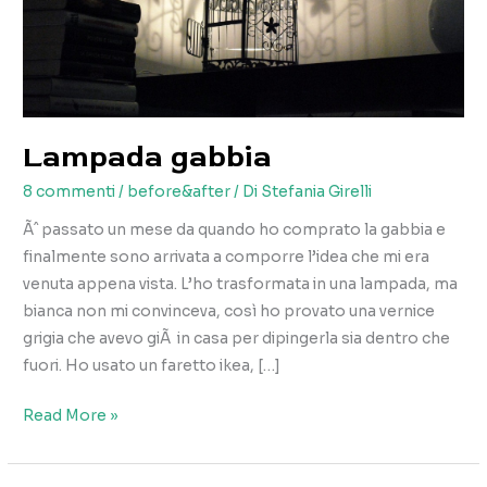
Lampada gabbia
8 commenti
/
before&after
/ Di
Stefania Girelli
Ãˆ passato un mese da quando ho comprato la gabbia e
finalmente sono arrivata a comporre l’idea che mi era
venuta appena vista. L’ho trasformata in una lampada, ma
bianca non mi convinceva, così ho provato una vernice
grigia che avevo giÃ in casa per dipingerla sia dentro che
fuori. Ho usato un faretto ikea, […]
Lampada
Read More »
gabbia