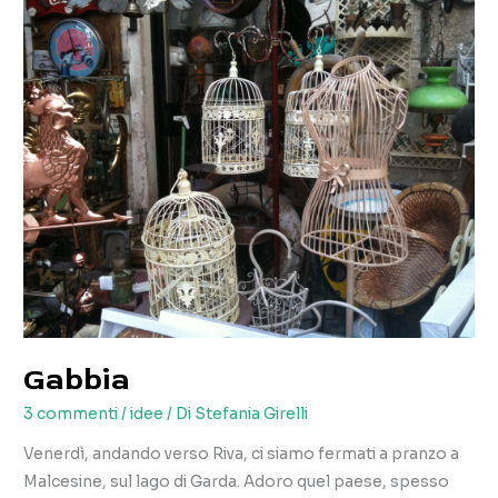
Gabbia
3 commenti
/
idee
/ Di
Stefania Girelli
Venerdì, andando verso Riva, ci siamo fermati a pranzo a
Malcesine, sul lago di Garda. Adoro quel paese, spesso