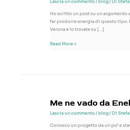
Lascia un commento
/
blog
/ Di
Stefa
Ho scritto un post su un argomento a 
far produrre energia di questo tipo. 
Verona e lo trovate su […]
Parlo
Read More »
di
energia
verde
su
greenMe.it
Me ne vado da Ene
Lascia un commento
/
blog
/ Di
Stefa
Conosco un progetto da un po’ e stav