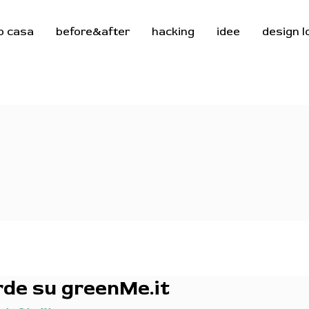
o casa
before&after
hacking
idee
design 
rde su greenMe.it