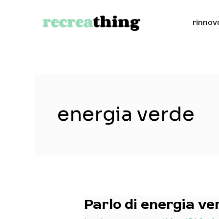
Vai
al
rinnov
contenuto
energia verde
Parlo di energia ve