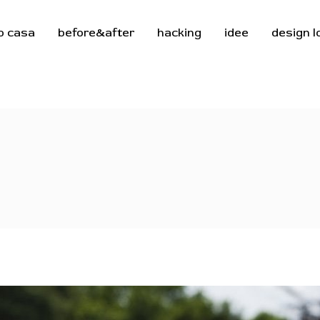
o casa
before&after
hacking
idee
design 