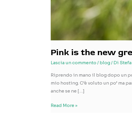
Pink is the new gr
Lascia un commento
/
blog
/ Di
Stefa
Riprendo in mano il blog dopo un po
mio hosting. C’è voluto un po’ ma par
anche se ne […]
Pink
Read More »
is
the
new