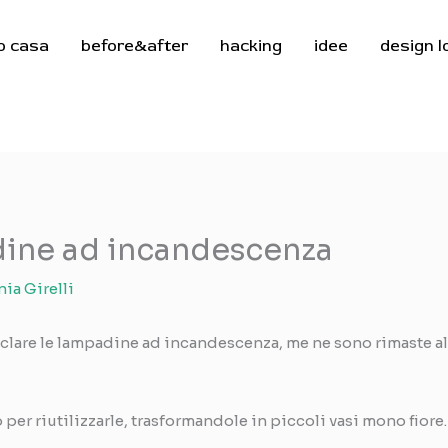
o casa
before&after
hacking
idee
design 
adine ad incandescenza
nia Girelli
iclare le lampadine ad incandescenza, me ne sono rimaste al
er riutilizzarle, trasformandole in piccoli vasi mono fiore.