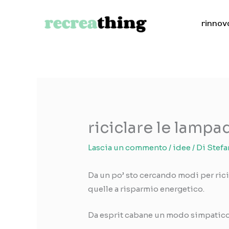
Vai
al
rinnov
contenuto
riciclare le lamp
Lascia un commento
/
idee
/ Di
Stefa
Da un po’ sto cercando modi per ric
quelle a risparmio energetico.
Da esprit cabane un modo simpatico p