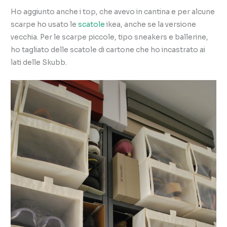
Ho aggiunto anche i top, che avevo in cantina e per alcune
scarpe ho usato le
scatole
ikea, anche se la versione
vecchia. Per le scarpe piccole, tipo sneakers e ballerine,
ho tagliato delle scatole di cartone che ho incastrato ai
lati delle Skubb.