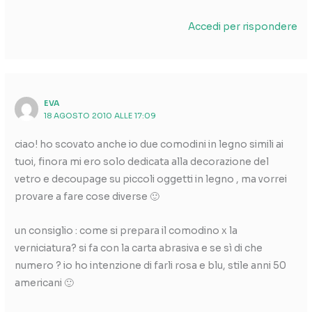
Accedi per rispondere
EVA
18 AGOSTO 2010 ALLE 17:09
ciao! ho scovato anche io due comodini in legno simili ai
tuoi, finora mi ero solo dedicata alla decorazione del
vetro e decoupage su piccoli oggetti in legno , ma vorrei
provare a fare cose diverse 🙂
un consiglio : come si prepara il comodino x la
verniciatura? si fa con la carta abrasiva e se sì di che
numero ? io ho intenzione di farli rosa e blu, stile anni 50
americani 🙂