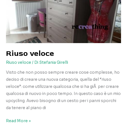
Riuso veloce
Riuso veloce
/ Di
Stefania Girelli
Visto che non posso sempre creare cose complesse, ho
deciso di creare una nuova categoria, quella del “riuso
veloce”: come utilizzare qualcosa che si ha giÃ per creare
qualcosa di nuovo in poco tempo. In questo caso è un mio
upcycling. Avevo bisogno di un cesto per i panni sporchi
da tenere al piano di
Riuso
Read More »