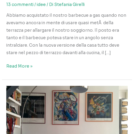
13 commenti
/
idee
/ Di
Stefania Girelli
Abbiamo acquistato il nostro barbecue a gas quando non
avevamo ancora in mente di usare quasi metÃ della
terrazza per allargare il nostro soggiorno. Il posto era
tanto e il barbecue poteva stare in un angolo senza
intralciare. Con la nuova versione della casa tutto deve
stare nel pezzo di terrazzo davanti alla cucina, il […]
Carrello
Read More »
per
il
barbecue