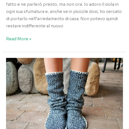
fatto e ne parlerò presto, ma non ora. Io adoro il viola in
ogni sua sfumatura e, anche se in piccole dosi, ho cercato
di portarlo nell’arredamento di casa. Non potevo quindi
restare indifferente al nuovo
Il
Read More »
colore
del
2014