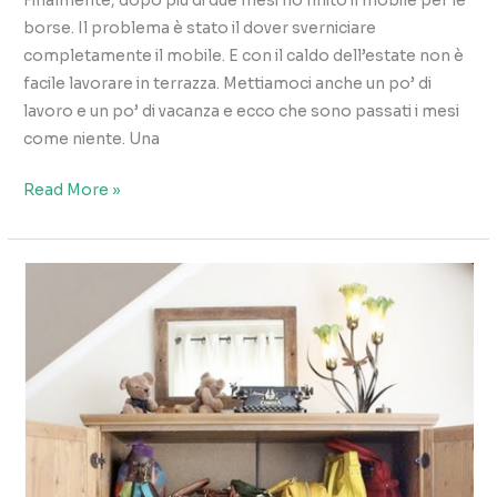
Finalmente, dopo più di due mesi ho finito il mobile per le
borse. Il problema è stato il dover sverniciare
completamente il mobile. E con il caldo dell’estate non è
facile lavorare in terrazza. Mettiamoci anche un po’ di
lavoro e un po’ di vacanza e ecco che sono passati i mesi
come niente. Una
Il
Read More »
mobile
per
le
borse