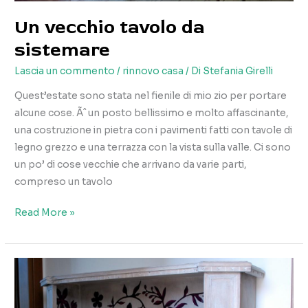
Un vecchio tavolo da
sistemare
Lascia un commento
/
rinnovo casa
/ Di
Stefania Girelli
Quest’estate sono stata nel fienile di mio zio per portare
alcune cose. Ãˆ un posto bellissimo e molto affascinante,
una costruzione in pietra con i pavimenti fatti con tavole di
legno grezzo e una terrazza con la vista sulla valle. Ci sono
un po’ di cose vecchie che arrivano da varie parti,
compreso un tavolo
Un
Read More »
vecchio
tavolo
da
sistemare