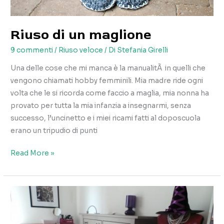
Riuso di un maglione
9 commenti
/
Riuso veloce
/ Di
Stefania Girelli
Una delle cose che mi manca è la manualitÃ in quelli che
vengono chiamati hobby femminili. Mia madre ride ogni
volta che le si ricorda come faccio a maglia, mia nonna ha
provato per tutta la mia infanzia a insegnarmi, senza
successo, l’uncinetto e i miei ricami fatti al doposcuola
erano un tripudio di punti
Riuso
Read More »
di
un
maglione