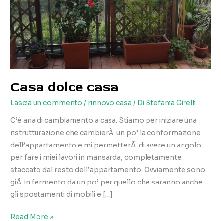
Casa dolce casa
Lascia un commento
/
rinnovo casa
/ Di
Stefania Girelli
C’è aria di cambiamento a casa. Stiamo per iniziare una
ristrutturazione che cambierÃ un po’ la conformazione
dell’appartamento e mi permetterÃ di avere un angolo
per fare i miei lavori in mansarda, completamente
staccato dal resto dell’appartamento. Ovviamente sono
giÃ in fermento da un po’ per quello che saranno anche
gli spostamenti di mobili e […]
Casa
Read More »