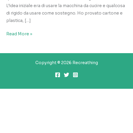
L’idea iniziale era di usare la macchina da cucire e qualcosa
di rigido da usare come sostegno. Ho provato cartone e
plastica, […]
il
Read More »
cassetto
di
stoffa
Copyright © 2026 Recreathing