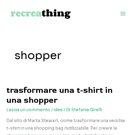
Vai
al
contenuto
shopper
trasformare una t-shirt in
una shopper
Lascia un commento
/
idee
/ Di
Stefania Girelli
Dal sito di Marta Stewart, come trasformare una vecchia
t-shirt in una shopping bag riutilizzabile. Per creare la