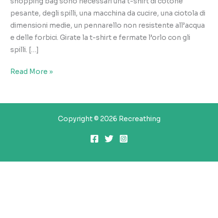
shopping bag sono necessari una t-shirt di cotone
pesante, degli spilli, una macchina da cucire, una ciotola di
dimensioni medie, un pennarello non resistente all’acqua
e delle forbici. Girate la t-shirt e fermate l’orlo con gli
spilli. […]
trasformare
Read More »
una
t-
shirt
Copyright © 2026 Recreathing
in
una
shopper