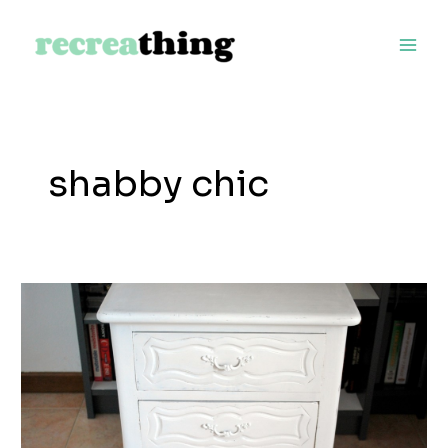
Vai
al
contenuto
shabby chic