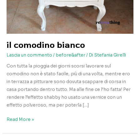
il comodino bianco
Lascia un commento
/
before&after
/ Di
Stefania Girelli
Con tutta la pioggia dei giorni scorsi lavorare sul
comodino non è stato facile, più di una volta, mentre ero
in terrazza a pitturare sono dovuta scappare di corsa in
casa portando dentro tutto. Ma alle fine ce l’ho fatta! Per
rendere l’effetto shabby ho usato una vernice con un
effetto polveroso, ma per poterla […]
il
Read More »
comodino
bianco