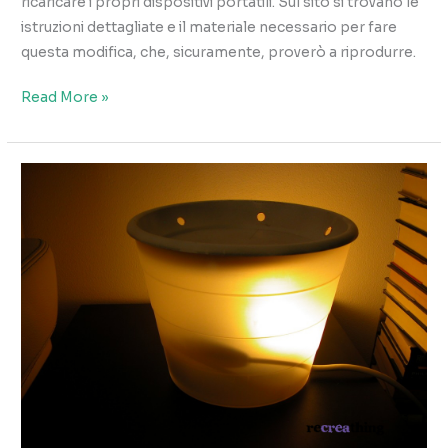
ricaricare i propri dispositivi portatili. Sul sito si trovano le
istruzioni dettagliate e il materiale necessario per fare
questa modifica, che, sicuramente, proverò a riprodurre.
la
Read More »
borsa
che
ricarica
il
cellulare