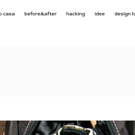
o casa
before&after
hacking
idee
design 