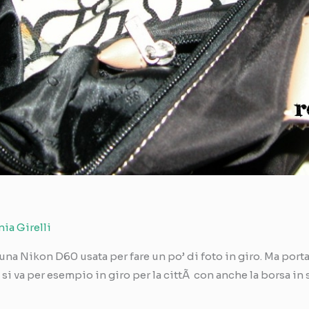
nia Girelli
 una Nikon D60 usata per fare un po’ di foto in giro. Ma porta
 va per esempio in giro per la cittÃ con anche la borsa in