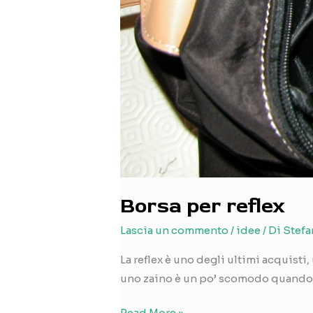
Borsa per reflex
Lascia un commento
/
idee
/ Di
Stefa
La reflex è uno degli ultimi acquisti,
uno zaino è un po’ scomodo quando si
Borsa
Read More »