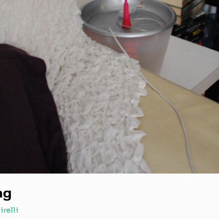
ng
irelli