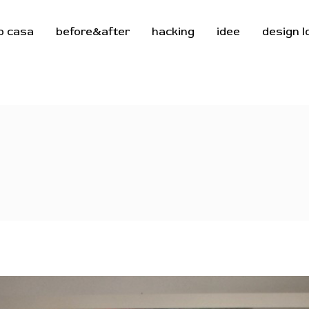
o casa
before&after
hacking
idee
design 