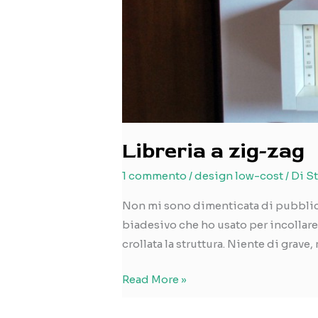
Libreria a zig-zag
1 commento
/
design low-cost
/ Di
St
Non mi sono dimenticata di pubblicar
biadesivo che ho usato per incollare 
crollata la struttura. Niente di grave
Libreria
Read More »
a
zig-