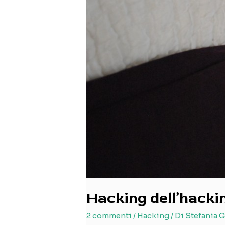
Hacking dell’hacki
2 commenti
/
Hacking
/ Di
Stefania G