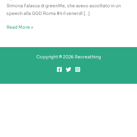
Simona Falasca di greenMe, che avevo ascoltato in un
speech alla GGD Roma #4 il venerdì […]
fa
Read More »
la
cosa
giusta
Copyright © 2026 Recreathing