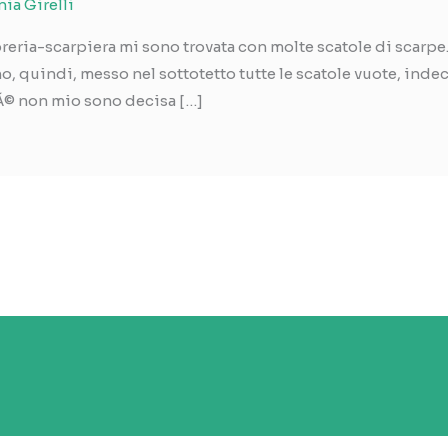
nia Girelli
ibreria-scarpiera mi sono trovata con molte scatole di scarp
ho, quindi, messo nel sottotetto tutte le scatole vuote, indec
hÃ© non mio sono decisa […]