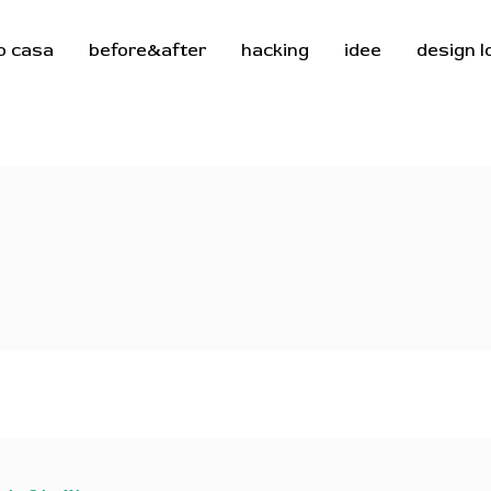
o casa
before&after
hacking
idee
design 