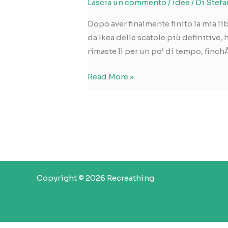
Lascia un commento
/
idee
/ Di
Stefa
Dopo aver finalmente finito la mia l
da Ikea delle scatole più definitive, 
rimaste lì per un po’ di tempo, finc
scatole!
Read More »
Copyright © 2026 Recreathing