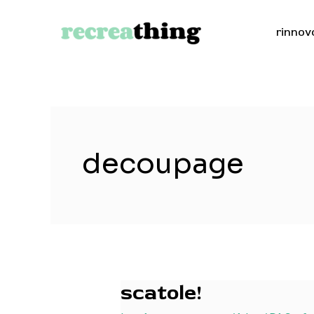
Vai
al
rinnov
contenuto
decoupage
scatole!