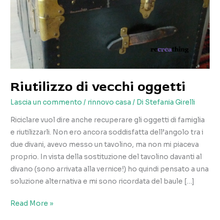
Riutilizzo di vecchi oggetti
Lascia un commento
/
rinnovo casa
/ Di
Stefania Girelli
Riciclare vuol dire anche recuperare gli oggetti di famiglia
e riutilizzarli. Non ero ancora soddisfatta dell’angolo tra i
due divani, avevo messo un tavolino, ma non mi piaceva
proprio. In vista della sostituzione del tavolino davanti al
divano (sono arrivata alla vernice!) ho quindi pensato a una
soluzione alternativa e mi sono ricordata del baule […]
Riutilizzo
Read More »
di