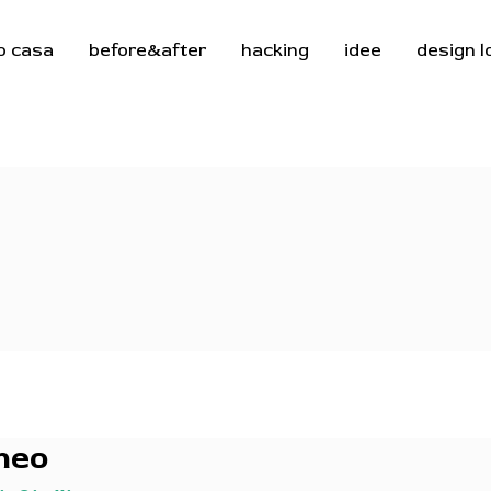
o casa
before&after
hacking
idee
design 
neo