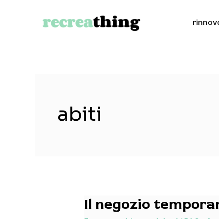
Vai
al
rinnov
contenuto
abiti
Il negozio tempora