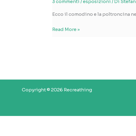
3 commenti
/
esposizioni
/ Di
Stefan
Ecco il comodino e la poltroncina ne
Il
Read More »
negozio
temporaneo
Copyright © 2026 Recreathing