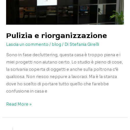
Pulizia e riorganizzazione
Lascia un commento
/
blog
/ Di
Stefania Girelli
Sono in fase decluttering, questa casa è troppo piena e i
miei progetti non aiutano certo. Lo studio è pieno di cose,
la scrivania coperta di oggetti e anche sulla poltrona c’è
qualcosa. Non riesco neppure a lavoraci. Ma è la stanza
dove ho scelto di portare tutto quello che farebbe
confusione in casa e
Pulizia
Read More »
e
riorganizzazione