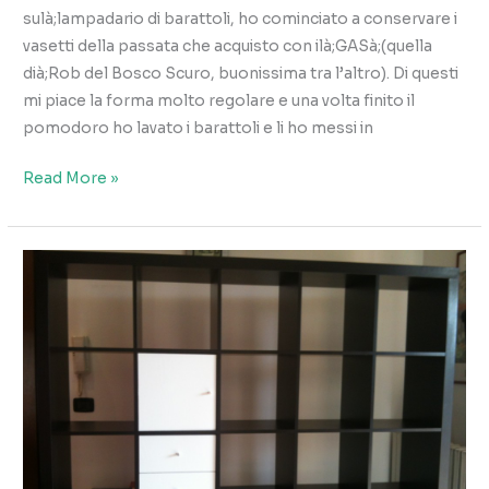
sulà;lampadario di barattoli, ho cominciato a conservare i
vasetti della passata che acquisto con ilà;GASà;(quella
dià;Rob del Bosco Scuro, buonissima tra l’altro). Di questi
mi piace la forma molto regolare e una volta finito il
pomodoro ho lavato i barattoli e li ho messi in
Il
Read More »
lampadario
del
bagno