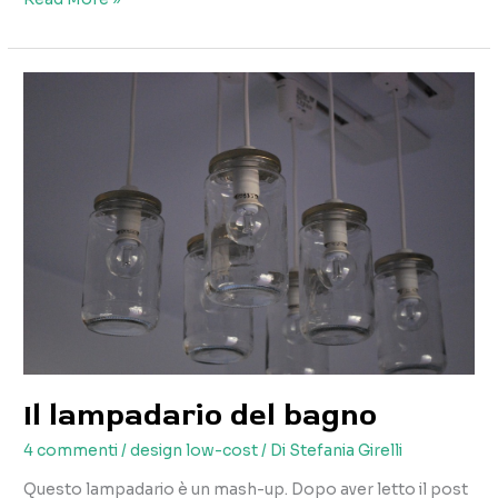
della
libreria
Il lampadario del bagno
4 commenti
/
design low-cost
/ Di
Stefania Girelli
Questo lampadario è un mash-up. Dopo aver letto il post